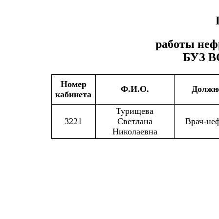
работы неф
БУЗ В
Номер
Ф.И.О.
Должн
кабинета
Турищева
3221
Светлана
Врач-не
Николаевна