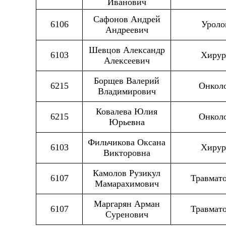
Иванович
Сафонов Андрей
6106
Уроло
Андреевич
Шевцов Александр
6103
Хирур
Алексеевич
Борщев Валерий
6215
Онкол
Владимирович
Ковалева Юлия
6215
Онкол
Юрьевна
Фильчикова Оксана
6103
Хирур
Викторовна
Камолов Рузикул
6107
Травмат
Мамарахимович
Маргарян Арман
6107
Травмат
Суренович