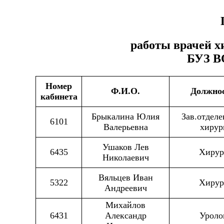
работы врачей х
БУЗ В
Номер
Ф.И.О.
Должно
кабинета
Брыкалина Юлия
Зав.отделе
6101
Валерьевна
хирур
Ушаков Лев
6435
Хирур
Николаевич
Вяльцев Иван
5322
Хирур
Андреевич
Михайлов
6431
Александр
Уроло