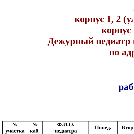
корпус 1, 2 (у
корпус 
Дежурный педиатр ве
по ад
раб
№
№
Ф.И.О.
Понед.
Втор
участка
каб.
педиатра