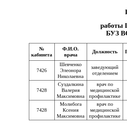
работы 
БУЗ В
№
Ф.И.О.
Должность
кабинета
врача
Шевченко
заведующий
7426
Элеонора
отделением
Николаевна
Суздалкина
врач по
7428
Валерия
медицинской
Максимовна
профилактике
Молибога
врач по
7428
Ксения
медицинской
Максимовна
профилактике