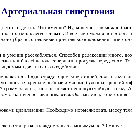
Артериальная гипертония
до что-то делать. Что именно? Ну, конечно, как можно быс
чно, это не так легко сделать. И все-таки можно попробоват
 надо убрать социальные причины возникновения гипертонии
 умении расслабляться. Способов релаксации много, поэт
плавать в бассейне или совершать прогулки перед сном. Т
ницаемыми для плохого воздействия.
ень важно. Люди, страдающие гипертонией, должны меньше 
 относятся крепкие рыбные и мясные бульоны, крепкий коф
 17 грамм за день, что составляет неполную чайную ложку. 
ом ограничения заканчиваются. Оказывается, гипертония – н
оками цивилизации. Необходимо нормализовать массу тела,
лю по три раза, а каждое занятие минимум по 30 минут.